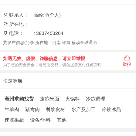
联系人：
高经理(个人)
所在地：
电话：
13837453204
共发布信息
(1)
条 所在地：河南 许昌 移动全球通卡
如遇无效、虚假、诈骗信息，请立即举报
举报
为了您的资金安全，请见面交易，切勿提前支付任何费用
快速导航
亳州求购找货
速冻米面
火锅料
冷冻调理
牛羊肉
猪禽肉
餐饮食材
水产及加工
冷饮冰品
速冻果蔬
设备/辅料
其他